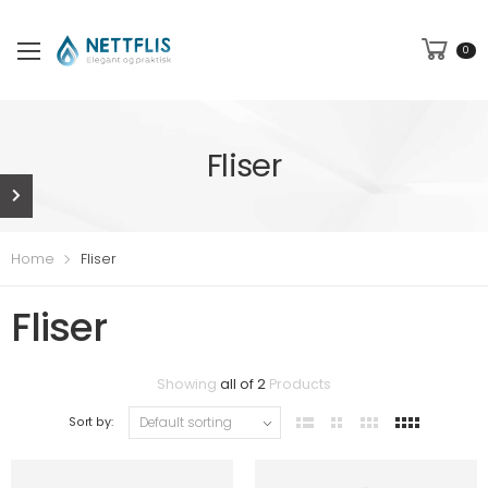
0
Fliser
Home
Fliser
Fliser
Showing
all of 2
Products
Sort by: