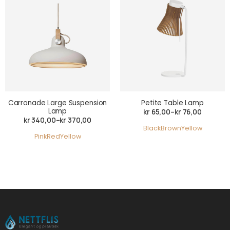
Carronade Large Suspension
Petite Table Lamp
Lamp
kr
65,00
–
kr
76,00
Price
kr
340,00
–
kr
370,00
Price
range:
Black
Brown
Yellow
range:
kr 65,00
Pink
Red
Yellow
kr 340,00
through
through
kr 76,00
kr 370,00